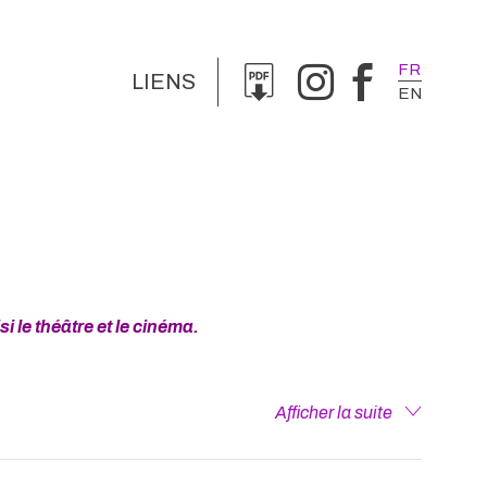
FR
LIENS
EN
si le théâtre et le cinéma.
nsmission.
Afficher la suite