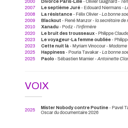
2000
Divorce Paris-Lille
- Olivier Guignard -
Té
2007
Le septième Juré
- Edouard Niermans -
L
2008
La résistance
- Félix Olivier -
La bonne so
2009
Blackout
- René Manzor -
la secrétaire de
2010
Xanadu
- Podz -
l'infirmère
2020
Le bruit des trousseaux
- Philippe Claude
2023
Le voyageur-La femme oubliée
- Philip
2023
Cette nuit là
- Myriam Vinocour -
Madame 
2025
Happiness
- Pouria Tavakar -
La bonne so
2025
Paolo
- Sébastien Marnier -
Antoinette Cl
VOIX
Mister Nobody contre Poutine
- Pavel T
2025
Oscar du documentaire 2026