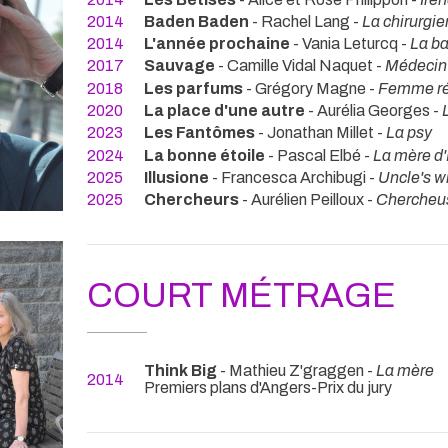
2014
Baden Baden
- Rachel Lang -
La chirurgi
2014
L'année prochaine
- Vania Leturcq -
La b
2017
Sauvage
- Camille Vidal Naquet -
Médecin
2018
Les parfums
- Grégory Magne -
Femme ré
2020
La place d'une autre
- Aurélia Georges -
2023
Les Fantômes
- Jonathan Millet -
La psy
2024
La bonne étoile
- Pascal Elbé -
La mère d
2025
Illusione
- Francesca Archibugi -
Uncle's w
2025
Chercheurs
- Aurélien Peilloux -
Chercheu
COURT MÉTRAGE
Think Big
- Mathieu Z'graggen -
La mère
2014
Premiers plans d'Angers-Prix du jury