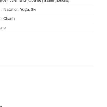
ngue) | Allemand (lu/parlé) | Italien (notions)
 :
Natation, Yoga, Ski
 :
Chants
ano
ne