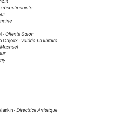
moin
a réceptionniste
eur
 mairie
l -
Cliente Salon
pe Dajoux -
Valérie-La libraire
Machuel
eur
amy
alankin -
Directrice Artisitque