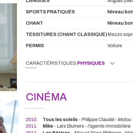
LANGUES
Anglais (bili
SPORTS PRATIQUÉS
Niveau bon
CHANT
Niveau bon
TESSITURES (CHANT CLASSIQUE)
Mezzo sopr
PERMIS
Voiture
CARACTÉRISTIQUES
PHYSIQUES
CINÉMA
2010
Tous les soleils
- Philippe Claudel -
Malou
2011
Mike
- Lars Blumers -
l'agente immobilière
2014
Les Bêtises
- Alice et Rose Philippon -
Irè