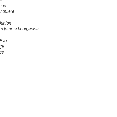
enne
anquière
union
La femme bourgeoise
'Eva
ife
se